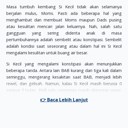
Masa tumbuh kembang Si Kecil tidak akan selamanya
berjalan mulus, Moms. Pasti ada beberapa hal yang
menghambat dan membuat Moms maupun Dads pusing
atau kesulitan mencari jalan keluarnya. Nah, salah satu
gangguan yang sering diderita anak di masa
pertumbuhannya adalah sembelit atau konstipasi. Sembelit
adalah kondisi saat seseorang atau dalam hal ini Si Kecil
mengalami kesulitan untuk buang air besar.
Si Kecil yang mengalami konstipasi akan menunjukkan
beberapa tanda. Antara lain BAB kurang dari tiga kali dalam
seminggu, mengerang kesakitan saat BAB, menjadi lebih
rewel, dan gelisah. Namun, kalau Si Kecil masih berusia 0
sampai 5 bulan, BAB satu seminggu masih dianggap wajar.
Meski demikian, Moms tetap harus mengetahui faktor
penyebab konstipasi pada Si Kecil.
Berikut ini ada empat pemicu sembelit yang perlu Moms
waspadai: