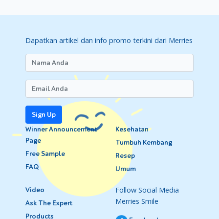
Dapatkan artikel dan info promo terkini dari Merries
Sign Up
Winner Announcement
Kesehatan
Page
Tumbuh Kembang
Free Sample
Resep
FAQ
Umum
Follow Social Media
Video
Merries Smile
Ask The Expert
Products