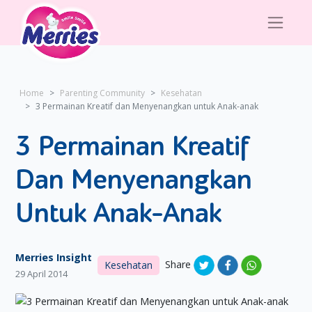
Home
Parenting Community
Kesehatan
3 Permainan Kreatif dan Menyenangkan untuk Anak-anak
3 Permainan Kreatif
Dan Menyenangkan
Untuk Anak-Anak
Merries Insight
Share
Kesehatan
29 April 2014