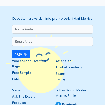
Dapatkan artikel dan info promo terkini dari Merries
Sign Up
Winner Announcement
Kesehatan
Page
Tumbuh Kembang
Free Sample
Resep
FAQ
Umum
Follow Social Media
Video
Merries Smile
Ask The Expert
Products
Facebook