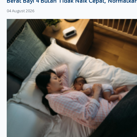
Berat Bayi 4 Bulan Tidak Naik Cepat, Normalka
4. Flek Dan Kram Ringan
04 August 2026
Sebagian Moms mungkin mengalami flek ringan atau kram akiba
Ini adalah proses normal ketika sel telur yang telah dibuahi me
pinggang bagian bawah juga bisa menjadi ciri-ciri orang hamil ba
terjadi karena peluruhan lapisan rahim yang membuat rahim ber
menimbulkan rasa nyeri.
5. Mood Yang Lebih Sensitif
Perubahan emosi adalah bagian dari awal kehamilan. Jangan khawa
tubuh Moms beradaptasi dengan perubahan hormonal.
6. Sering Sembelit
Ciri-ciri orang hamil baru beberapa hari lainnya adalah sembelit.
terjadi akibat peningkatan hormon progesteron yang dapat mel
saluran pencernaan. Inilah yang membuat usus lebih lama dala
7. Perut Kembung
Selain karena perubahan hormonal. Penyebab perut kembung a