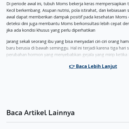
Di periode awal ini, tubuh Moms bekerja keras mempersiapkan t
Kecil berkembang. Asupan nutrisi, pola istirahat, dan kebiasaan 
awal dapat memberikan dampak positif pada kesehatan Moms dan 
deteksi dini juga membantu Moms berkonsultasi lebih cepat d
jika ada kondisi khusus yang perlu diperhatikan
Jarang sekali seorang ibu yang bisa menyadari ciri-ciri orang hami
baru berusia di bawah seminggu. Hal ini terjadi karena tiga hari 
perubahan hormon yang menyebabkan gejala yang mirip ketika
sehingga sulit untuk mengetahui gejala tersebut sebagai hamil 
Dalam waktu 3 hari setelah berhubungan intim, sel telur masi
oleh sperma, sehingga embrio dan kantung kehamilan belum te
Barulah setelah embrio terbentuk sekitar 6-12 hari setelah p
pada dinding rahim (implantasi), Moms baru dapat dinyatakan 
seperti inilah, saat yang paling tepat untuk membeli test pack
memang hamil. Karena, di masa tersebut, kadar hormon
human 
Baca Artikel Lainnya
(hCG), yang juga disebut sebagai hormon kehamilan sedang men
test pack.