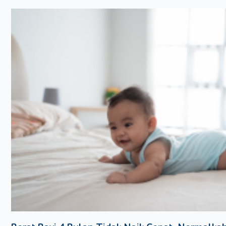
Setelah itu, kemungkinan Moms akan merasa mual di pagi hari l
kehamilan. Namun, ternyata tak hanya mual dan muntah lho Mom
ciri orang hamil baru beberapa hari, yuk kita bahas tanda-tandany
1. Peningkatan Suhu Tubuh Basal
Saat Moms merasa suhu tubuh naik saat bangun tidur di pagi hari
satu ciri-ciri orang hamil baru beberapa hari. Jangan khawatir, ka
oleh hormon.
2. Payudara Lebih Sensitif
Moms mungkin mulai merasa payudara lebih sensitif. Perubahan i
peningkatan hormon yang mempersiapkan tubuh untuk menyusui
mengalami pembengkakan payudara. Namun, pembengkakan ter
selalu muncul sebagai ciri-ciri orang hamil baru beberapa hari.
3. Lelah Dan Mengantuk
Rasa lelah bisa menjadi tanda awal kehamilan. Tubuh Moms me
hormon progesteron, yang membuat Moms lebih mudah merasa ng
lelah mungkin juga disebabkan karena terus menerus mual dan 