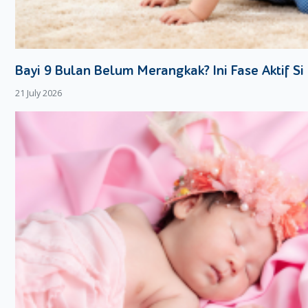
Bayi 9 Bulan Belum Merangkak? Ini Fase Aktif Si 
21 July 2026
Mengetahui usia kehamilan secara tepat sangat penting untu
Si Kecil dan memastikan kesehatan Moms. Cara paling umum un
kehamilan adalah dengan metode Hari Pertama Haid Terakhir (
bagi wanita dengan siklus menstruasi teratur selama 28 hari.
Namun, karena siklus haid setiap wanita bisa berbeda, memaha
membantu. Berikut beberapa cara untuk melacak siklus dan mem
Mencatat Tanggal Menstruasi
. Gunakan buku catatan ata
menstruasi.