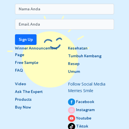
Sign Up
Winner Announcement
Kesehatan
Page
Tumbuh Kembang
Free Sample
Resep
FAQ
Umum
Follow Social Media
Video
Merries Smile
Ask The Expert
Products
Facebook
Buy Now
Instagram
Youtube
Tiktok