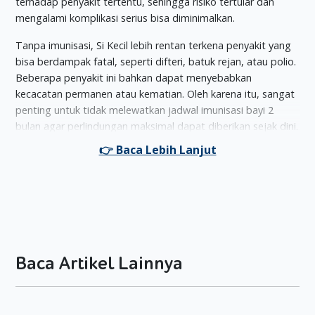
terhadap penyakit tertentu, sehingga risiko tertular dan
mengalami komplikasi serius bisa diminimalkan.
Tanpa imunisasi, Si Kecil lebih rentan terkena penyakit yang
bisa berdampak fatal, seperti difteri, batuk rejan, atau polio.
Beberapa penyakit ini bahkan dapat menyebabkan
kecacatan permanen atau kematian. Oleh karena itu, sangat
penting untuk tidak melewatkan jadwal imunisasi bayi 2
bulan agar perlindungan maksimal dapat diberikan sejak dini.
Lalu, apa saja jenis imunisasi bayi 2 bulan yang perlu
diberikan? Yuk, simak informasi berikut yang disadur dari
tabel jadwal imunisasi anak dari Ikatan Dokter Anak
Indonesia (IDAI)
1. Imunisasi DPT-HB-HiB
Jika Moms sering mendengar adanya bayi yang lemah daya
Baca Artikel Lainnya
tahan tubuhnya, bukan tak mungkin ada imunisasi yang
terlewat. Nah, imunisasi DPT-HB-HiB merupakan imunisasi
bayi 2 bulan yang tidak boleh terlewat! DPT-HB-HiB ini
melindungi dari difteri, pertusis (batuk rejan), tetanus,