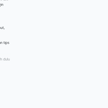
gin
ut,
n tips
h dulu
laki,
, dan