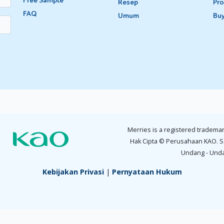
Free Sample
Resep
Pro
terutama saat menendang bola. Mainan ini terbuat dari bahan yang em
FAQ
 dicuci.
Umum
Bu
 Si Kecil
arik, jenis kado ini juga bisa membuat Si Kecil nyaman beraktivitas.
miliki bayi laki-laki. Agar lebih praktis, berikan satu set pakaian ba
lum memberikan kado ini, pastikan ukuran pakaiannya sesuai dengan u
Merries is a registered trademar
Hak Cipta © Perusahaan KAO. S
Undang - Und
n kado ini dengan usia Si Kecil. Misalnya: jika Si Kecil baru lahir,
Kebijakan Privasi
|
Pernyataan Hukum
dah banyak produk popok yang bisa dijadikan kado untuk bayi laki-lak
 Born.
asi udara yang bisa membuat kulit Si Kecil bebas bernapas, sehingga S
 bergelombang bisa membuat kotoran lunak dan cairan terserap d