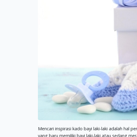
Mencari inspirasi kado bayi laki-laki adalah hal
yang baru memiliki bayi laki-laki atau sedang mera