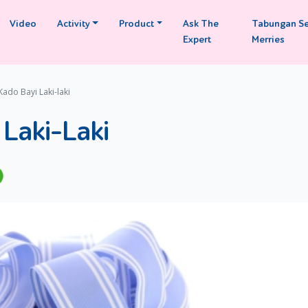
Video
Activity
Product
Ask The
Tabungan S
Expert
Merries
Kado Bayi Laki-laki
 Laki-Laki