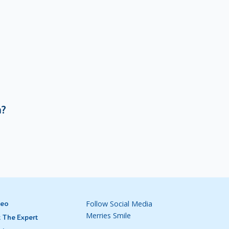
knya.
a?
ka
s Si
sia.
Follow Social Media
deo
Merries Smile
 The Expert