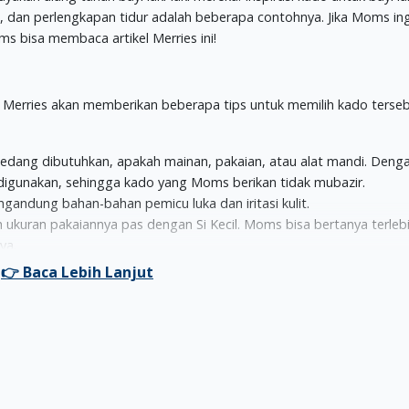
, dan perlengkapan tidur adalah beberapa contohnya. Jika Moms in
ms bisa membaca artikel Merries ini!
i, Merries akan memberikan beberapa tips untuk memilih kado terseb
sedang dibutuhkan, apakah mainan, pakaian, atau alat mandi. Denga
 digunakan, sehingga kado yang Moms berikan tidak mubazir.
andung bahan-bahan pemicu luka dan iritasi kulit.
 ukuran pakaiannya pas dengan Si Kecil. Moms bisa bertanya terlebi
ya.
dan warna yang sesuai dengan jenis kelamin Si Kecil. Untuk bayi laki-
f hewan. Adapun warna yang bisa dipilih adalah biru, cokelat, hijau
yaitu peralatan makan, perlengkapan tidur, mainan, dan kado yang bisa
jenis kado itu, berikut inspirasi kado bayi laki-laki yang bisa Moms