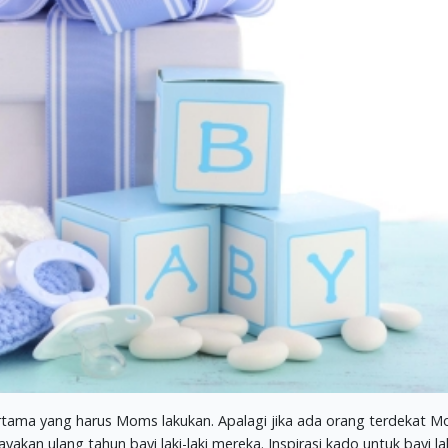
 pertama yang harus Moms lakukan. Apalagi jika ada orang terdekat 
yakan ulang tahun bayi laki-laki mereka. Inspirasi kado untuk bayi lak