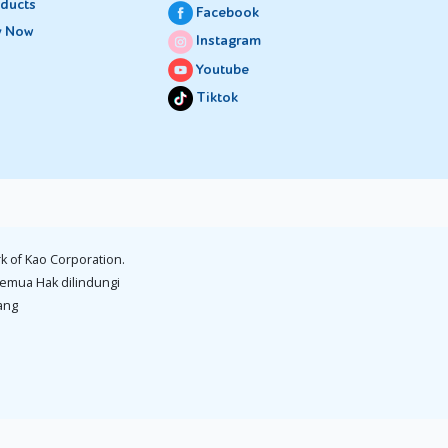
ducts
puk
Facebook
y Now
Instagram
Youtube
Tiktok
yi yang
sia Si
k of Kao Corporation.
emua Hak dilindungi
ang
 Moms
i,
i Kecil
engan