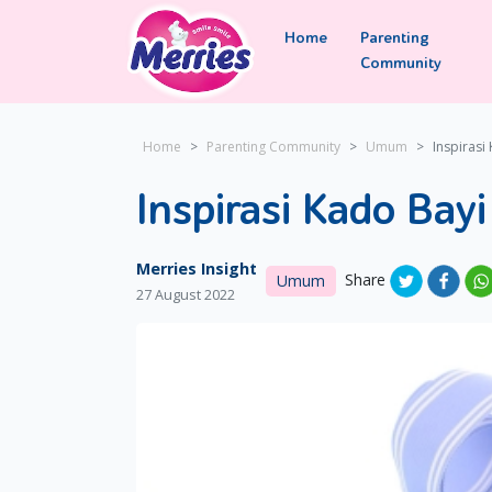
Home
Parenting
Community
Home
Parenting Community
Umum
Inspirasi 
Inspirasi Kado Bayi
Merries Insight
Share
Umum
27 August 2022