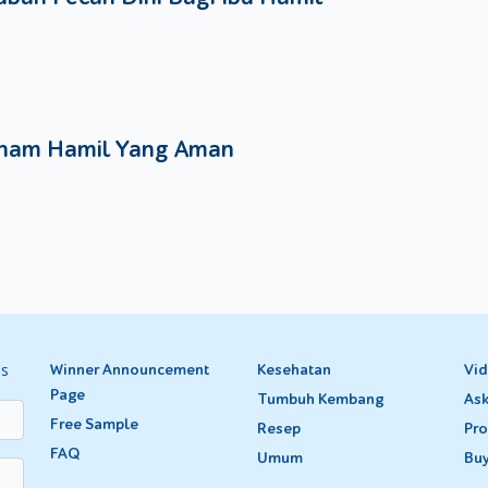
nam Hamil Yang Aman
es
Winner Announcement
Kesehatan
Vi
Page
Tumbuh Kembang
Ask
Free Sample
Resep
Pro
FAQ
Umum
Bu