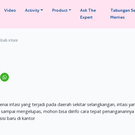
Video
Activity
Product
Ask The
Tabungan S
Expert
Merries
bab iritasi
ai iritasi yang terjadi pada daerah sekitar selangkangan, iritasi ya
nya sampai mengelupas, mohon bisa diinfo cara tepat penangananny
isi baru di kantor