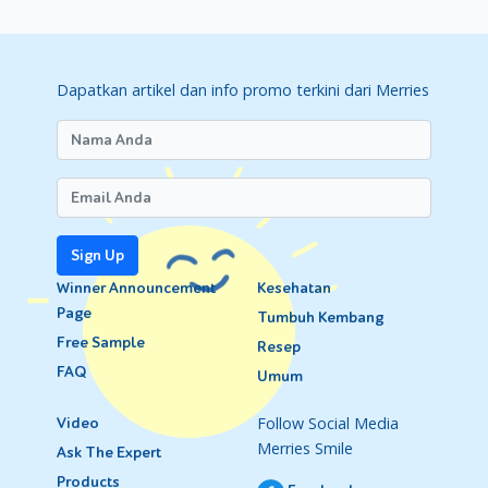
Dapatkan artikel dan info promo terkini dari Merries
Sign Up
Winner Announcement
Kesehatan
Page
Tumbuh Kembang
Free Sample
Resep
FAQ
Umum
Follow Social Media
Video
Merries Smile
Ask The Expert
Products