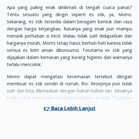
Apa yang paling enak dinikmati di tengah cuaca panas?
Tentu sesuatu yang dingin seperti es stik, ya, Moms.
Sekarang, es stik tersedia dalam beragam bentuk dan rasa
dengan harga terjangkau. Rasanya yang enak pun mampu
menarik perhatian si Kecil. Walau tidak sulit didapatkan dan
harganya murah, Moms tetap harus berhati-hati karena tidak
semua es krim aman dikonsumsi. Terutama es stik yang
dijajakan dalam kemasan yang kurang higienis dan warnanya
terlalu mencolok.
Moms dapat mengatasi kecemasan tersebut dengan
membuat es stik sendiri di rumah, lho. Resepnya pun tidak
sulit dan bisa dikreasikan dengan bahan-bahan lain. Misalnya
buah untuk menunjang tumbuh kembang si Kecil. Tanyakan
terlebih dahulu buah kesukaan si Kecil agar dia mau
menikmati es stik yang Moms olah sendiri.
Jika Moms masih kebingungan mencari resep yang gampang
dibuat, di bawah ini ada cara mengolah es lolipop stroberi
yoghurt beserta bahan-bahannya.