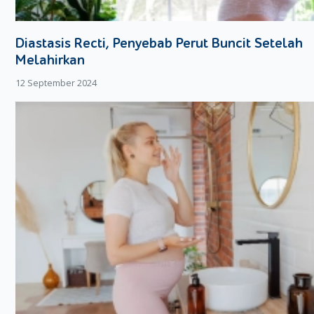
Diastasis Recti, Penyebab Perut Buncit Setelah
Melahirkan
12 September 2024
Kado untuk bayi baru lahir yang berikutnya bisa diberikan adala