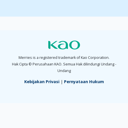
akurat.
Selain itu, termometer juga merupakan barang yang tidak kenal b
tahan lama. Moms hanya perlu menyimpannya di suhu yang seju
terus digunakan sampai Si Kecil tumbuh dewasa sekalipun.
4. Popok bayi sekali pakai
Merries is a registered trademark of Kao Corporation.
Hak Cipta © Perusahaan KAO. Semua Hak dilindungi Undang -
Undang
Kebijakan Privasi
|
Pernyataan Hukum