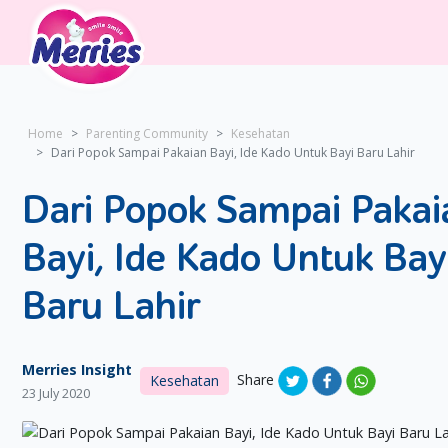
Home
Parenting Community
Kesehatan
Dari Popok Sampai Pakaian Bayi, Ide Kado Untuk Bayi Baru Lahir
Dari Popok Sampai Pakai
Bayi, Ide Kado Untuk Bay
Baru Lahir
Merries Insight
Share
Kesehatan
23 July 2020