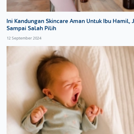
bacaan. Buku ini memang bukan Si Kecil yang akan membacanya
langsung, melainkan ditujukan untuk para Moms. Buku yang dapa
bisa buku yang memiliki grafis yang menarik dan juga bisa bersua
Ini Kandungan Skincare Aman Untuk Ibu Hamil,
juga sudah banyak buku berjenis pop-up untuk gambarnya.
Sampai Salah Pilih
Jadi Moms bisa sekaligus bercerita tentang binatang, benda la
12 September 2024
tumbuhan. Bayi biasanya senang terhadap buku yang bisa meng
suara, meskipun Ia belum bisa memahami buku tersebut. Buku in
membantu Moms baru untuk menarik perhatian Si Kecil.
Selain sebagai hiburan Si Kecil, buku ini bisa membantu ibu baru
melatih saraf dan kemampuan motorik Si Kecil. Di pasaran kini 
buku bacaan yang disesuaikan dengan usia Si Kecil. Contohnya, 
berwarna hitam putih dengan motif bergaris untuk newborn ata
dengan lebih banyak warna untuk bayi berusia di atas 3 bulan, 
kemampuan mata bayi mengenali warna. Moms bisa menghadiah
baru buku bacan stimulasi ini karena akan membantu mereka unt
Kecil.
Buku bacaan juga bisa membantu Si Kecil untuk menumbuhkan r