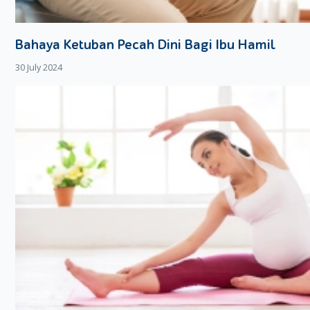
Bahaya Ketuban Pecah Dini Bagi Ibu Hamil
30 July 2024
Banyak orang akan fokus pada pakaian saat menentukan kado u
baru lahir. Tentu tidak ada yang salah dengan memberikan paka
bayi. Moms bisa memberikan pakaian bayi dengan ukuran untuk 
ke atas, karena perkembangan bayi di bawah usia 6 bulan cukup
sehingga pakaian akan segera tidak muat.
Namun, Moms bisa memilih memberikan mainan bayi jika ingin 
dapat digunakan lebih lama. Mainan yang Moms bisa berikan ad
stimulation toys
. Mainan seperti blok atau
texture mat
bisa Mom
sebagai hadiah. Mainan-mainan ini berguna untuk merangsang
perkembangan otak Si Kecil. Sehingga hadiah yang Moms berika
hanya menghibur tapi juga bisa mengedukasi.
Mungkin Moms berpikir bahwa mainan ini terlalu jauh diberikan 
newborn, karena baru bisa digunakan di usia lima bulan ke atas.
khawatir, waktu akan berjalan sangat cepat bagi perkembangan S