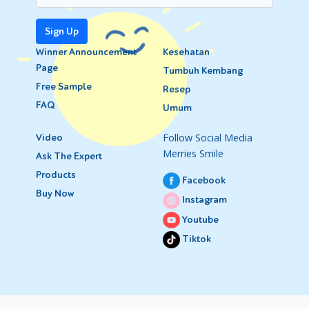
Sign Up
Winner Announcement
Kesehatan
Page
Tumbuh Kembang
Free Sample
Resep
FAQ
Umum
Follow Social Media
Video
Merries Smile
Ask The Expert
Products
Facebook
Buy Now
Instagram
Youtube
Tiktok