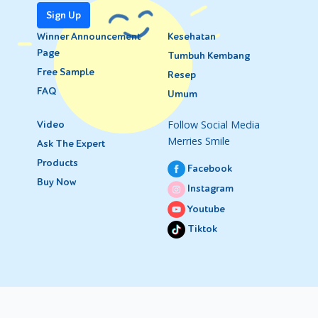
Sign Up
Winner Announcement
Kesehatan
Page
Tumbuh Kembang
Free Sample
Resep
FAQ
Umum
Follow Social Media
Video
Merries Smile
Ask The Expert
Products
Facebook
Buy Now
Instagram
Youtube
Tiktok