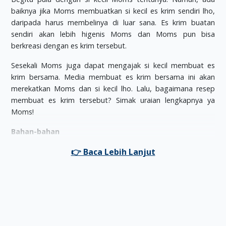
baiknya jika Moms membuatkan si kecil es krim sendiri lho,
daripada harus membelinya di luar sana. Es krim buatan
sendiri akan lebih higenis Moms dan Moms pun bisa
berkreasi dengan es krim tersebut.
Sesekali Moms juga dapat mengajak si kecil membuat es
krim bersama. Media membuat es krim bersama ini akan
merekatkan Moms dan si kecil lho. Lalu, bagaimana resep
membuat es krim tersebut? Simak uraian lengkapnya ya
Moms!
Bahan-bahan
500 ml krim kental
Susu kental manis 1 kaleng
1 sendok teh vanilla ekstrak
2 sendok makan air lemon
Sirup karamel sesuai dengan selera
Cara Membuat