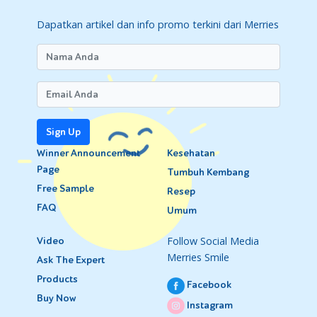
Dapatkan artikel dan info promo terkini dari Merries
Sign Up
Winner Announcement
Kesehatan
Page
Tumbuh Kembang
Free Sample
Resep
FAQ
Umum
Follow Social Media
Video
Merries Smile
Ask The Expert
Products
Facebook
Buy Now
Instagram