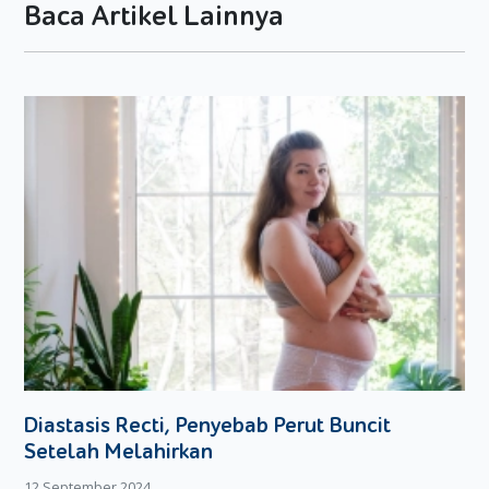
Baca Artikel Lainnya
Pertama, lakukan proses pengocokan pada krim kental
menggunakan mixer dengan kecepatan yang cukup
tinggi hingga krim tadi menjadi cukup kaku (Moms bisa
membalik- memiringkan mangkuk pengocok untuk
mengujinya. Jika krim tidak bergerak, berarti sudah
cukup kaku)
Tambahkan susu kental manis yang diikuti dengan
vanilla dan air lemon.
Kocok lagi dengan menggunakan mixer hingga semua
bahan tercampur rata
Tambahkan sirup karamel ke dalam adonan. Aduk
dengan spatula hingga merata.
Setelah selesai, pindahkan ke dalam wadah, tutup rapat
dan masukkan ke dalam freezer. Diamkan selama 6
sampai dengan 12 jam.
Jika sudah beku, es krim siap disajikan dengan bahan
Diastasis Recti, Penyebab Perut Buncit
pelengkap lain kesukaan si kecil!
Setelah Melahirkan
Bagaimana Moms? Mudah bukan membuat es krim sendiri?
12 September 2024