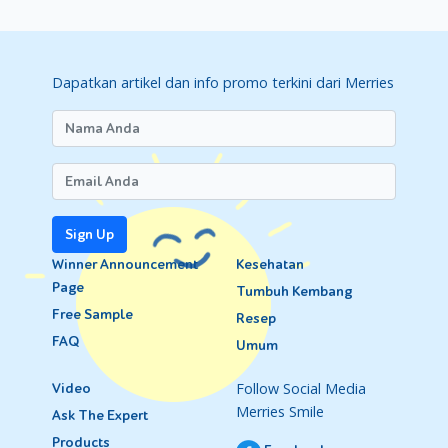
Dapatkan artikel dan info promo terkini dari Merries
Sign Up
Winner Announcement
Kesehatan
Page
Tumbuh Kembang
Free Sample
Resep
FAQ
Umum
Follow Social Media
Video
Merries Smile
Ask The Expert
Products