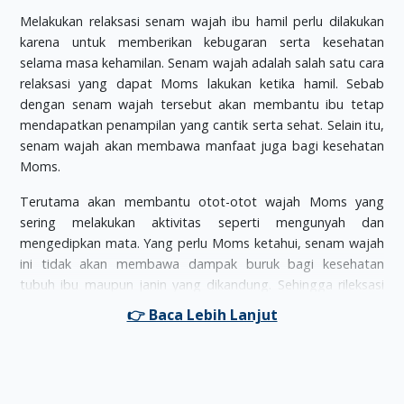
Melakukan relaksasi senam wajah ibu hamil perlu dilakukan
karena untuk memberikan kebugaran serta kesehatan
selama masa kehamilan. Senam wajah adalah salah satu cara
relaksasi yang dapat Moms lakukan ketika hamil. Sebab
dengan senam wajah tersebut akan membantu ibu tetap
mendapatkan penampilan yang cantik serta sehat. Selain itu,
senam wajah akan membawa manfaat juga bagi kesehatan
Moms.
Terutama akan membantu otot-otot wajah Moms yang
sering melakukan aktivitas seperti mengunyah dan
mengedipkan mata. Yang perlu Moms ketahui, senam wajah
ini tidak akan membawa dampak buruk bagi kesehatan
tubuh ibu maupun janin yang dikandung. Sehingga rileksasi
senam wajah ibu hamil ini sangat aman dilakukan di sela-sela
waktu Moms.
Relaksasi senam wajah ibu hamil dapat dilakukan sekali
dalam satu hari. Jika ingin hasil yang optimal maka dapat
melakukan senam wajah lima kali dalam waktu seminggu ya,