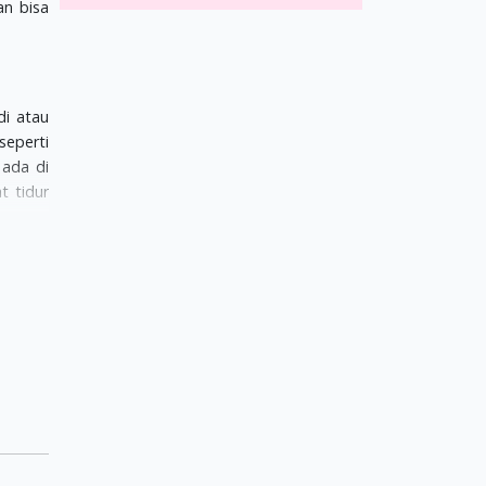
an bisa
i atau
seperti
 ada di
t tidur
ngganti
ya bila