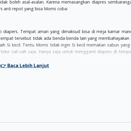
idak boleh asal-asalan. Karena memasangkan diapres sembarang
pers anti repot yang bisa Moms coba:
i diapers. Tempat aman yang dimaksud bisa di meja kamar mand
r tempat tersebut tidak ada benda-benda lain yang membahayakan 
raih Si kecil. Tentu Moms tidak ingin Si kecil memakan sabun yang
idur sah-sah saja. Hanya saja untuk mengganti diapers di tempa
etap bersih bila Si kecil buang air lagi.
a ada kotak yang berisi semua bahan yang dibutuhkan untuk me
 si kecil, dan lain sebagainya.
il menangis dan terus bergerak. Agar lebih tenang tidak ada salahn
 untuk mengalihkan perhatian Si kecil.