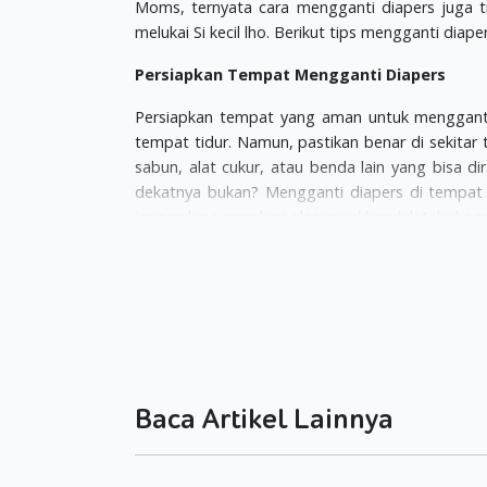
Moms, ternyata cara mengganti diapers juga t
melukai Si kecil lho. Berikut tips mengganti dia
Persiapkan Tempat Mengganti Diapers
Persiapkan tempat yang aman untuk menggant
tempat tidur. Namun, pastikan benar di sekita
sabun, alat cukur, atau benda lain yang bisa di
dekatnya bukan? Mengganti diapers di tempat t
jangan lupa memberi alas misal handuk tebal agar t
Lengkapi Semua Bahan
Di samping tempat mengganti diapers sebaikny
diapers. Mulai dari diapers, tisu pembersih, minyak
Memberikan Si Kecil Mainan
Saat akan mengganti diapers tidak jarang Si kec
Baca Artikel Lainnya
Moms menaruh mainan favorit di dekatnya. Hal ini
Mengganti Diapers Si Kecil