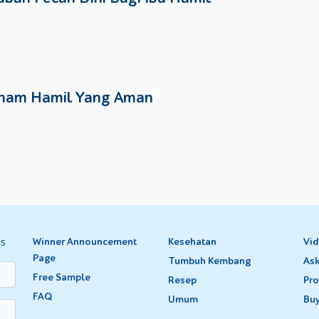
nam Hamil Yang Aman
es
Winner Announcement
Kesehatan
Vi
Page
Tumbuh Kembang
Ask
Free Sample
Resep
Pro
FAQ
Umum
Bu