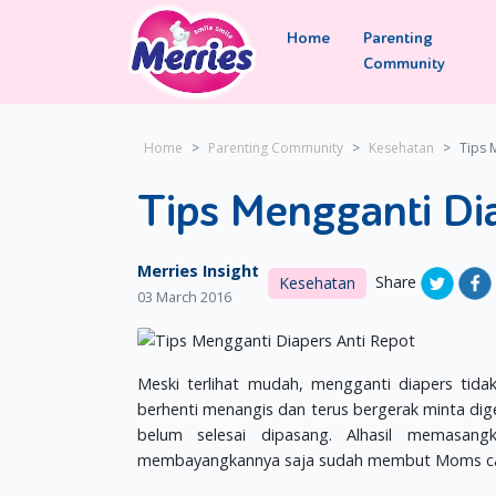
Home
Parenting
Community
Home
Parenting Community
Kesehatan
Tips 
Tips Mengganti Dia
Merries Insight
Share
Kesehatan
03 March 2016
Meski terlihat mudah, mengganti diapers tidak
berhenti menangis dan terus bergerak minta digen
belum selesai dipasang. Alhasil memasangk
membayangkannya saja sudah membut Moms c