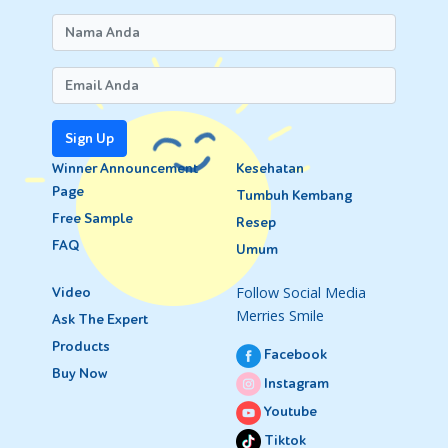
Sign Up
Winner Announcement
Kesehatan
Page
Tumbuh Kembang
Free Sample
Resep
FAQ
Umum
Follow Social Media
Video
Merries Smile
Ask The Expert
Products
Facebook
Buy Now
Instagram
Youtube
Tiktok