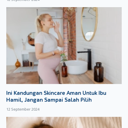
TK dan SD terbaik dan termahal, namun di saat si anak
akan memasuki jenjang SMP dan SMA, finansial mulai
menipis.
Jadi, sebaiknya Moms pertimbangkan kembali soal biaya
pendidikan anak anda. sekolah tidak harus mahal, yang
terpenting adalah kualitas baik kualitas pendidikan yang
anda pilih dan kualitas anak anda kelak.
Ini Kandungan Skincare Aman Untuk Ibu
Hamil, Jangan Sampai Salah Pilih
12 September 2024