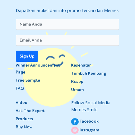
Dapatkan artikel dan info promo terkini dari Merries
Sign Up
Winner Announcement
Kesehatan
Page
Tumbuh Kembang
Free Sample
Resep
FAQ
Umum
Follow Social Media
Video
Merries Smile
Ask The Expert
Products
Facebook
Buy Now
Instagram