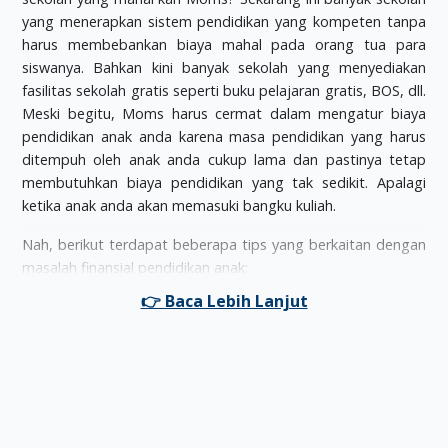
yang menerapkan sistem pendidikan yang kompeten tanpa
harus membebankan biaya mahal pada orang tua para
siswanya. Bahkan kini banyak sekolah yang menyediakan
fasilitas sekolah gratis seperti buku pelajaran gratis, BOS, dll.
Meski begitu, Moms harus cermat dalam mengatur biaya
pendidikan anak anda karena masa pendidikan yang harus
ditempuh oleh anak anda cukup lama dan pastinya tetap
membutuhkan biaya pendidikan yang tak sedikit. Apalagi
ketika anak anda akan memasuki bangku kuliah.
Nah, berikut terdapat beberapa tips yang berkaitan dengan
masalah finansial pendidikan anak:
Carilah sekolah yang menerapkan biaya pendidikan yang
sesuai dengan kondisi keuangan keluarga anda. Jika
anda memiliki beberapa target sekolah yang cocok
untuk buah hati anda, pilihlah biaya pendidikan yang
terjangkau namun dengan kualitas pendidikan yang
baik. Tetapi Moms juga harus melibatkan si kecil ya soal
memilih sekolah. Jangan hanya mempertimbangkan soal