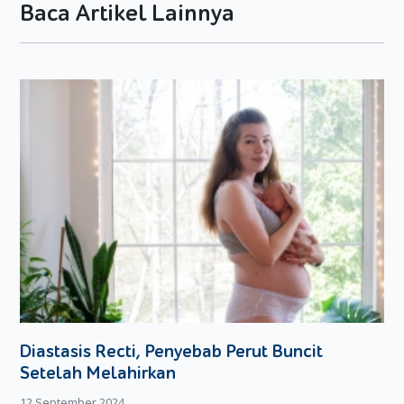
Baca Artikel Lainnya
biaya sekolah yang murah lantas anda
mengesampingkan keinginan si kecil.
Analisa perkiraan biaya sekolah di masing-masing
sekolah incaran anda. Dalam menghitung perkiraan
total biaya pendidikan untuk anak, anda harus
mengkalkulasi uang masuk, uang gedung, biaya
kegiatan, biaya formulir pendaftaran, dan SPP. Jangan
hanya tergiur dengan uang SPP yang murah. Coba anda
amati apakah ada kenaikan uang SPP tiap tahunnya
atau tidak.
Jangan jadikan uang sebagai rintangan bagi si kecil
untuk meraih cita-citanya. Memang benar, sebagian
besar orang tua berusaha untuk memberikan
pendidikan yang terbaik untuk anaknya meski harus
menggelontorkan biaya pendidikan yang sangat mahal.
Yang terpenting adalah biaya pendidikan yang telah
Diastasis Recti, Penyebab Perut Buncit
anda siapkan kiranya dapat mencukupi kebutuhan
pendidikan anak anda hingga ke jenjang-jenjang
Setelah Melahirkan
pendidikan selanjutnya. Jangan menyekolahkan anak di
12 September 2024