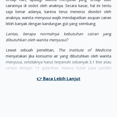
cairannya di sedot oleh anaknya. Secara kasar, hal ini tentu
saja benar adanya, karena terus menerus disedot oleh
anaknya, wanita menyusui wajib mendapatkan asupan cairan
lebih banyak dengan kandungan gizi yang seimbang.
Lantas, berapa normalnya kebutuhan cairan yang
dibutuhkan oleh wanita menyusui?
Lewat sebuah penelitian,
The Institute of Medicine
menyatakan jika konsumsi air yang dibutuhkan oleh wanita
menyusui, setidaknya harus terpenuhi sebanyak 3,1 liter atau
setara dengan 13 gelas/hari. Karena itulah para peneliti
menyatakan jika wanita menyusui harus terus didorong
untuk bisa mendapatkan asupan cairan minum yang cukup.
Dalam kesempatan tersebut, salah satu perwakilan dari
peneliti tersebut memberikan saran dengan menggunakan
metode, segelas setelah makan, dan segelas setiap kali
selesai menyusui. Hal ini dilakukan supaya wanita menyusui
tidak lupa dengan jumlah kuota minimal air yang harus