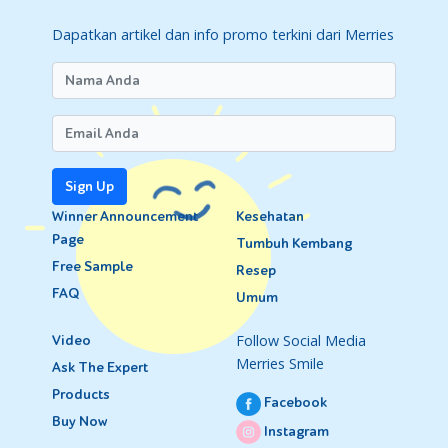
Dapatkan artikel dan info promo terkini dari Merries
Sign Up
Winner Announcement
Kesehatan
Page
Tumbuh Kembang
Free Sample
Resep
FAQ
Umum
Follow Social Media
Video
Merries Smile
Ask The Expert
Products
Facebook
Buy Now
Instagram