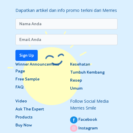
Dapatkan artikel dan info promo terkini dari Merries
Sign Up
Winner Announcement
Kesehatan
Page
Tumbuh Kembang
Free Sample
Resep
FAQ
Umum
Follow Social Media
Video
Merries Smile
Ask The Expert
Products
Facebook
Buy Now
Instagram