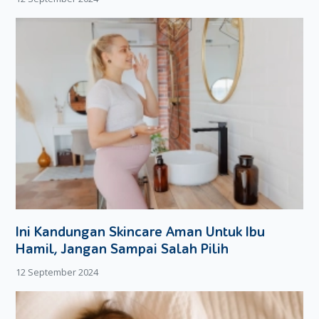
trimester ketiga atau trimester akhir. Selain itu, hal ini juga
dapat dicegah dengan meminimalisasi kalori yang
dikonsumsi karena kalori yang berlebihan bisa menyebabkan
obesitas. Jangan lupa untuk melakukan aktivitas fisik ringan
serta menjaga pola makan juga bisa dijadikan alternatif
pemecahan masalah ini, ya Moms.
Ini Kandungan Skincare Aman Untuk Ibu
Hamil, Jangan Sampai Salah Pilih
12 September 2024