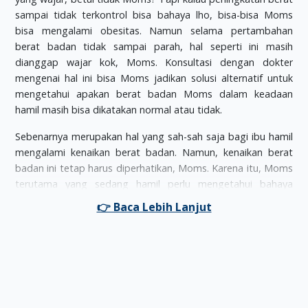
sampai tidak terkontrol bisa bahaya lho, bisa-bisa Moms
bisa mengalami obesitas. Namun selama pertambahan
berat badan tidak sampai parah, hal seperti ini masih
dianggap wajar kok, Moms. Konsultasi dengan dokter
mengenai hal ini bisa Moms jadikan solusi alternatif untuk
mengetahui apakan berat badan Moms dalam keadaan
hamil masih bisa dikatakan normal atau tidak.
Sebenarnya merupakan hal yang sah-sah saja bagi ibu hamil
mengalami kenaikan berat badan. Namun, kenaikan berat
badan ini tetap harus diperhatikan, Moms. Karena itu, Moms
terutama yang sedang hamil perlu mengetahui bahaya
obesitas, misalnya saja memicu timbulnya penyakit diabetes.
Pada dasarnya, diabetes terjadi karena adanya penumpukan
lemak dalam tubuh ibu hamil yang secara tidak langsung
mengurangi penyerapan kadar gula dalam darah yang pada
akhirnya memicu terjadinya diabetes. Tidak Cuma Moms
yang terkena diabetes, tapi si janin juga berpeluang terkena
diabetes juga.