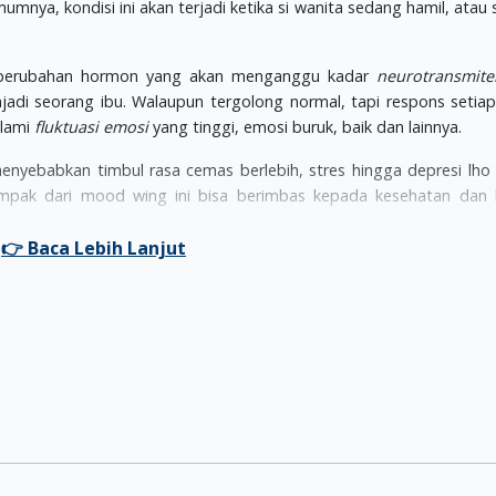
mnya, kondisi ini akan terjadi ketika si wanita sedang hamil, atau
di perubahan hormon yang akan menganggu kadar
neurotransmite
adi seorang ibu. Walaupun tergolong normal, tapi respons setia
alami
fluktuasi emosi
yang tinggi, emosi buruk, baik dan lainnya.
nyebabkan timbul rasa cemas berlebih, stres hingga depresi lh
ampak dari mood wing ini bisa berimbas kepada kesehatan dan 
han mood ini pada usia kehamilan 6-10 bulan. Setelah itu, mere
edua. Tapi jangan tenang dulu Moms, karena setelah ini mood wi
 akhir, dan bahkan kondisi ini akan berlanjut hingga saat melahirkan
 ini bisa berdampak beragam lho. Bahkan dalam kasus paling para
alahkan si kecil atas sebagai hal yang dianggapnya buruk. Di
 ledakan emosi lainnya.
kan dukungan dari pasangan. Demi mengatasi masalah ini, cobala