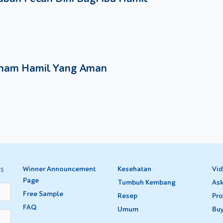
nam Hamil Yang Aman
es
Winner Announcement
Kesehatan
Vi
Page
Tumbuh Kembang
Ask
Free Sample
Resep
Pro
FAQ
Umum
Bu