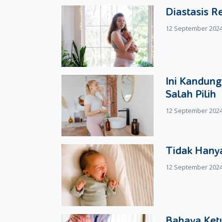
Diastasis R
meminta dukungan kepada pasangan. Bukan bera
mengganggu proses kehamilan anda.
12 September 202
Ini Kandung
Salah Pilih
12 September 202
Tidak Hanya
12 September 202
Bahaya Ketu