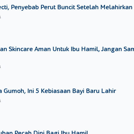
ecti, Penyebab Perut Buncit Setelah Melahirkan
rti anda ingin di manja, tapi hal ini dilakukan agar mood win
4
an Skincare Aman Untuk Ibu Hamil, Jangan Sa
4
 Gumoh, Ini 5 Kebiasaan Bayi Baru Lahir
4
ban Pecah Dini Bagi Ibu Hamil