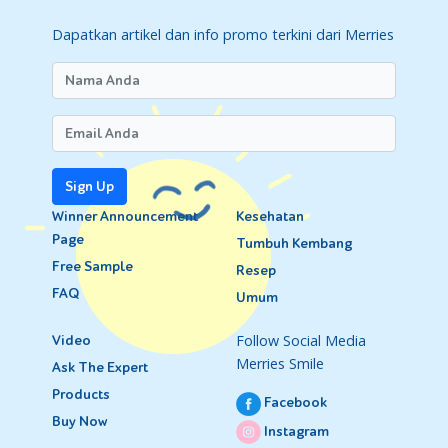
Dapatkan artikel dan info promo terkini dari Merries
Sign Up
Winner Announcement
Kesehatan
Page
Tumbuh Kembang
Free Sample
Resep
FAQ
Umum
Follow Social Media
Video
Merries Smile
Ask The Expert
Products
Facebook
Buy Now
Instagram