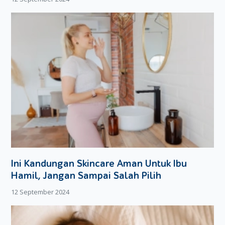
memberikan respons positif terhadap segala hal yang baru
mereka temui di lingkungannya. Selain itu, dalam penelitian
lainnya, para peneliti menyatakan jika anak yang rutin
mendapatkan sentuhan dari Ayah dan Ibunya, akan tumbuh
lebih cerdas ketimbang anak yang hanya mengenal sentuhan
Ibunya.
Dengan semua manfaat yang dimilikinya, mari kita biasakan
memberikan belaian lembut kepada si kecil. Bukan hanya
Moms saja, tapi Dad juga ya. OK!
Ini Kandungan Skincare Aman Untuk Ibu
Hamil, Jangan Sampai Salah Pilih
12 September 2024