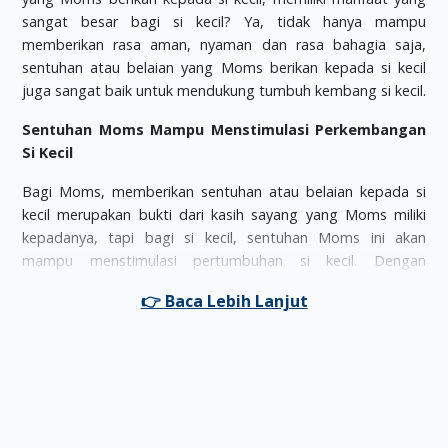
sangat besar bagi si kecil? Ya, tidak hanya mampu
memberikan rasa aman, nyaman dan rasa bahagia saja,
sentuhan atau belaian yang Moms berikan kepada si kecil
juga sangat baik untuk mendukung tumbuh kembang si kecil.
Sentuhan Moms Mampu Menstimulasi Perkembangan
Si Kecil
Bagi Moms, memberikan sentuhan atau belaian kepada si
kecil merupakan bukti dari kasih sayang yang Moms miliki
kepadanya, tapi bagi si kecil, sentuhan Moms ini akan
mampu menstimulasi pertumbuhan si kecil. Dengan
sentuhan, maka hormon pertumbuhan serta beberapa enzim
yang berperan penting bagi pertumbuhan anak, akan lebih
mudah terbentuk secara maksimal.
Salah satunya bukti sentuhan bisa menstimulasi
pertumbuhan bayi adalah, dalam kasus bayi prematur,
dokter sangat menyarankan orang tua untuk lebih dekat dan
memberi sentuhan kepada anaknya. Bahkan berdasarkan