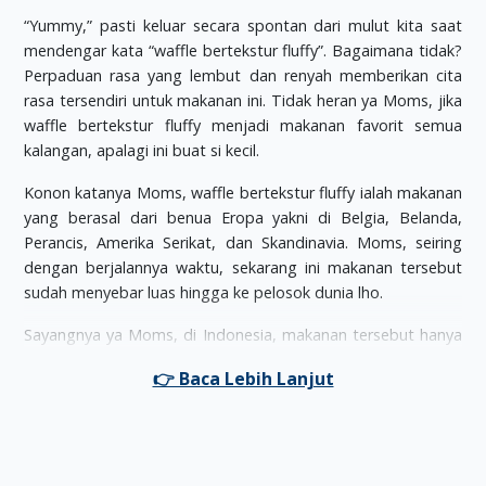
“Yummy,” pasti keluar secara spontan dari mulut kita saat
mendengar kata “waffle bertekstur fluffy”. Bagaimana tidak?
Perpaduan rasa yang lembut dan renyah memberikan cita
rasa tersendiri untuk makanan ini. Tidak heran ya Moms, jika
waffle bertekstur fluffy menjadi makanan favorit semua
kalangan, apalagi ini buat si kecil.
Konon katanya Moms, waffle bertekstur fluffy ialah makanan
yang berasal dari benua Eropa yakni di Belgia, Belanda,
Perancis, Amerika Serikat, dan Skandinavia. Moms, seiring
dengan berjalannya waktu, sekarang ini makanan tersebut
sudah menyebar luas hingga ke pelosok dunia lho.
Sayangnya ya Moms, di Indonesia, makanan tersebut hanya
dijajakan pada tempat-tempat khusus seperti restoran
maupun kafe. Jika Moms ingin membuat waffle bertekstur
fluffy sendiri, Moms bisa melakukannya di rumah. Pada
dasarnya, bahan untuk membuat jajanan ini hampir sama
dengan pancake. Jika dilihat sekilas nih Moms, kedua jenis
makanan ini memiliki perbedaan yang meonjol pada