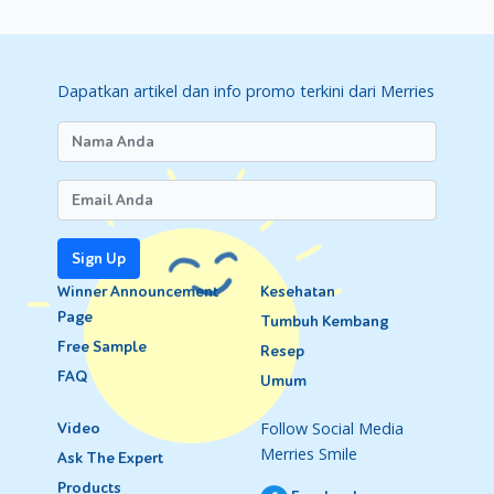
Dapatkan artikel dan info promo terkini dari Merries
Sign Up
Winner Announcement
Kesehatan
Page
Tumbuh Kembang
Free Sample
Resep
FAQ
Umum
Follow Social Media
Video
Merries Smile
Ask The Expert
Products