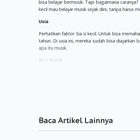
bisa belajar bermusik. Tapi bagaimana caranya?
kecil mau belajar musik sejak dini, tanpa harus 
Usia
Perhatikan faktor Sia si kecil. Untuk bisa mema
tahun. Di usia ini, mereka sudah bisa diajarka
apa itu musik.
Alat musik
Cara paling gampang untuk membuat anak-anak
yang mereka sukai agar program latihan ini berj
berikan lata musik gitar untuk si kecil.
Kemampuan orang tua
Di sekolah musik, biasanya si kecil hanya me
tersebut. Nah agar latihan ini maksimal, Moms
Baca Artikel Lainnya
tidak mahir, minimalnya anda bisa memainkannya
Dukung dengan idola