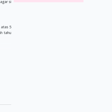
agar si
 atas 5
ah tahu
t musik
r, maka
t musik
alaupun