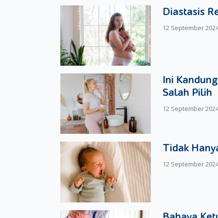
Diastasis R
Idola akan membuat si kecil lebih bersemanga
dengan musisi-musisi papan atas yang memaink
12 September 202
Petrucci jika anak anda belajar gitar.
Latih terus
Penting untuk di perhatikan. Ajarkan si kecil 
Ini Kandung
mendorong si kecil untuk mengembangkan kem
Salah Pilih
Dengan begitu, kemampuan si kecil bermain mus
12 September 202
Moms and Dads, mendorong si kecil untuk belaja
kegiatan ini merupakan salah satu upaya untuk 
memainkan alat musik!
Tidak Hanya
12 September 202
Bahaya Ketu