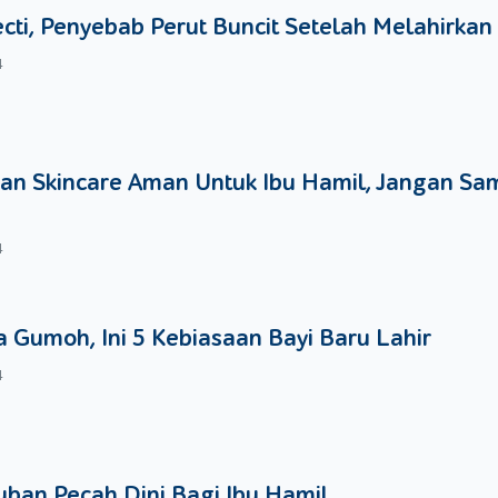
ecti, Penyebab Perut Buncit Setelah Melahirkan
t dalam mengembangkan kemampuannya. Untuk itu, perkenalkan s
an alat musik yang disukainya. Misalnya, anda bisa mengenalk
4
untuk disiplin dalam latihan. Selain belajar di sekolah, anda pu
an Skincare Aman Untuk Ibu Hamil, Jangan Sa
ampuannya sendiri di rumah dengan bantuan video atau buku pa
ik akan meningkat pesat.
4
r musik, bukan berarti mengarahkan si kecil untuk menjadi musis
mengembangkan kecerdasan si kecil. Makanya, yuk dukung si kecil 
 Gumoh, Ini 5 Kebiasaan Bayi Baru Lahir
4
ban Pecah Dini Bagi Ibu Hamil