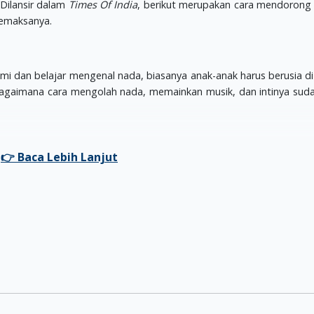
 Dilansir dalam
Times Of India
, berikut merupakan cara mendorong 
memaksanya.
hami dan belajar mengenal nada, biasanya anak-anak harus berusia di
n bagaimana cara mengolah nada, memainkan musik, dan intinya sud
 berminat belajar dengan musik adalah, dengan memberikan ala
alan efektif. Misalnya, jika anda menyekolahkan anak ke kurus gita
miliki waktu 2 -3 jam untuk belajar bagaimana menggunakan ala
 atau Dads sebaiknya bisa juga memainkan alat musik tersebut. W
.