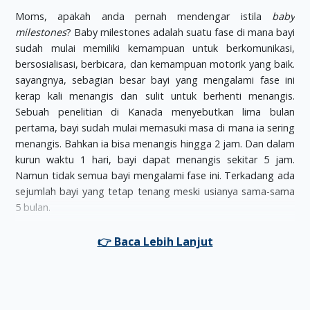
Moms, apakah anda pernah mendengar istila
baby
milestones
? Baby milestones adalah suatu fase di mana bayi
sudah mulai memiliki kemampuan untuk berkomunikasi,
bersosialisasi, berbicara, dan kemampuan motorik yang baik.
sayangnya, sebagian besar bayi yang mengalami fase ini
kerap kali menangis dan sulit untuk berhenti menangis.
Sebuah penelitian di Kanada menyebutkan lima bulan
pertama, bayi sudah mulai memasuki masa di mana ia sering
menangis. Bahkan ia bisa menangis hingga 2 jam. Dan dalam
kurun waktu 1 hari, bayi dapat menangis sekitar 5 jam.
Namun tidak semua bayi mengalami fase ini. Terkadang ada
sejumlah bayi yang tetap tenang meski usianya sama-sama
5 bulan.
Fase di mana bayi sering menangis secara terus menerus
juga sering disebut dengan istilah
the period of PURPLE
crying
. Kata
PURPLE
pada istilah
the period of PURPLE
crying
sendiri artinya sebagai berikut:
P
:
Peak
(puncak tangisan bayi yang umumnya terjadi di