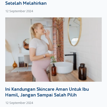
lalu menimang-nimang hingga ia merasa nyaman dan aman.
Setelah Melahirkan
Atau bisa juga anda ajak bayi anda jalan-jalan ke tempat
12 September 2024
yang disukainya. Dengan beberapa cara ini, kemungkinan
besar bayi anda akan lebih tenang dan berhenti menangis.
Ini Kandungan Skincare Aman Untuk Ibu
Hamil, Jangan Sampai Salah Pilih
12 September 2024