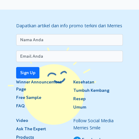
Dapatkan artikel dan info promo terkini dari Merries
Sign Up
Winner Announcement
Kesehatan
Page
Tumbuh Kembang
Free Sample
Resep
FAQ
Umum
Follow Social Media
Video
Merries Smile
Ask The Expert
Products