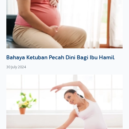
Bahaya Ketuban Pecah Dini Bagi Ibu Hamil
30 July 2024