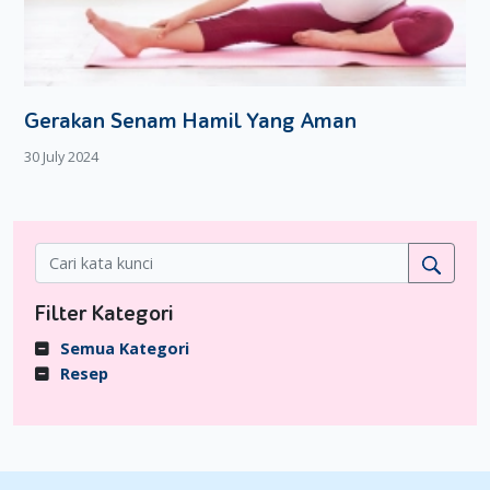
Gerakan Senam Hamil Yang Aman
30 July 2024
Filter Kategori
Semua Kategori
Resep