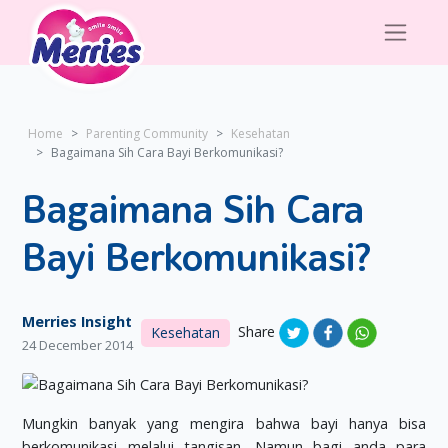
Home
Parenting Community
Kesehatan
Bagaimana Sih Cara Bayi Berkomunikasi?
Bagaimana Sih Cara
Bayi Berkomunikasi?
Merries Insight
Share
Kesehatan
24 December 2014
Mungkin banyak yang mengira bahwa bayi hanya bisa
berkomunikasi melalui tangisan. Namun bagi anda para