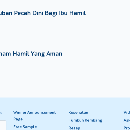
ban Pecah Dini Bagi Ibu Hamil
nam Hamil Yang Aman
es
Winner Announcement
Kesehatan
Vi
Page
Tumbuh Kembang
Ask
Free Sample
Resep
Pro