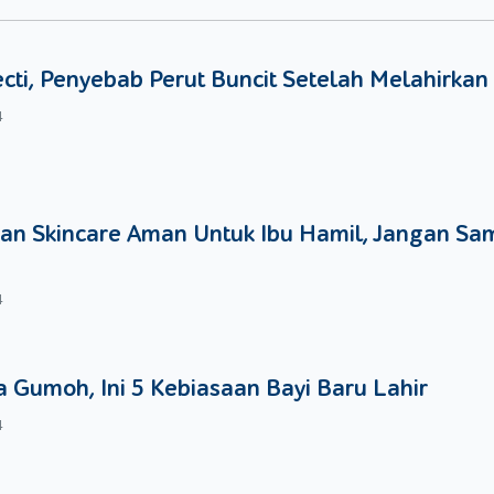
yantap makanan tersebut saat disajikan karena ia ikut berpera
oms untuk menghias kue sesuai dengan desain yang ia bayangkan
ecti, Penyebab Perut Buncit Setelah Melahirkan
 adalah mencicipi makanan. Mintalah si kecil untuk memberi k
4
an Skincare Aman Untuk Ibu Hamil, Jangan Sa
4
 Gumoh, Ini 5 Kebiasaan Bayi Baru Lahir
4