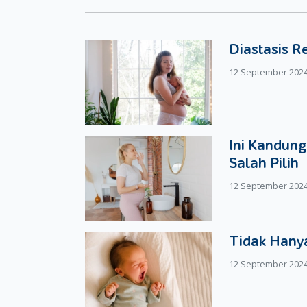
membuat anak lebih bersemangat untuk men
membuatnya
Menghias kue. Beri kebebasan buah hati M
Diastasis R
Tugas yang paling enak dan menyenangkan
12 September 202
setelah ia mencicipi hasilnya
Ini Kandung
Salah Pilih
12 September 202
Tidak Hanya
12 September 202