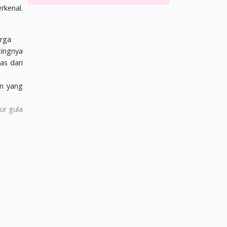
rkenal.
arga
tingnya
as dari
an yang
ur gula
anggung
rannya
tu akan
a dapat
eruang,
ga akan