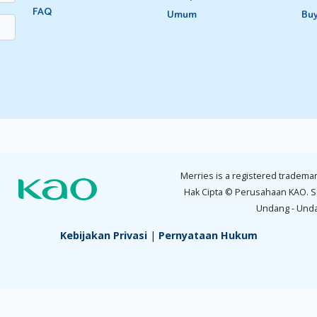
FAQ
Umum
Bu
Merries is a registered trademar
Hak Cipta © Perusahaan KAO. S
Undang - Und
Kebijakan Privasi
|
Pernyataan Hukum