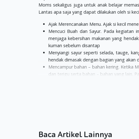
Moms sekaligus juga untuk anak belajar memasak
Lantas apa saja yang dapat dilakukan oleh si ke
Ajak Merencanakan Menu. Ajak si kecil men
Mencuci Buah dan Sayur. Pada kegiatan i
menjaga kebersihan makanan yang hendak 
kuman sebelum disantap
Menyiangi sayur seperti selada, tauge, k
hendak dimasak dengan bagian yang akan 
Mencampur bahan – bahan kering. Ketika M
dan terigu serta bahan – bahan yang lain.
Menimbang dan mengukur. Pekerjaan yang 
jawab dan kepercayaan yang besar. Teta
sesuai
Menguleni adonan. Sudah sejak bayi anak
menikmati tugas untuk mengileni adonan k
melatih motorik tangan si kecil
Mencetak kue kering dengan menggunakan coo
dll. Pasti si kecil akan bersemangat melaku
Baca Artikel Lainnya
Biarkan anak balita Moms menyusun isi sa