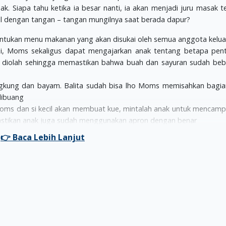
. Siapa tahu ketika ia besar nanti, ia akan menjadi juru masak te
cil dengan tangan – tangan mungilnya saat berada dapur?
entukan menu makanan yang akan disukai oleh semua anggota kelu
ni, Moms sekaligus dapat mengajarkan anak tentang betapa pen
diolah sehingga memastikan bahwa buah dan sayuran sudah beb
angkung dan bayam. Balita sudah bisa lho Moms memisahkan bagi
dibuang
oms dan si kecil akan membuat kue, mintalah anak untuk mencamp
 Pastikan anak juga sudah menggunakan apron dengan benar
memerlukan ketelitian ini dapat membuat anak merasa diberi t
pi Moms juga wajib untuk memeriksanya untuk memastikan taka
 – anak sangat senang bermain dengan makanan. Jadi anak ten
ue donat yang sedang Moms buat. Kegiatan menguleni adonen jug
kie cutter yang lucu – lucu seperti bunga, kura – kura, pohon, b
kannya
ndwich atau burdger sesuai dengan keinginan mereka. Hal ini ju