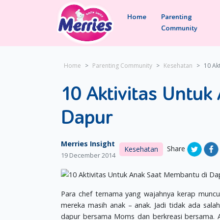
Home
Parenting
Community
Home
Parenting Community
Kesehatan
10 Ak
10 Aktivitas Untu
Dapur
Merries Insight
Share
Kesehatan
19 December 2014
Para chef ternama yang wajahnya kerap muncul 
mereka masih anak – anak. Jadi tidak ada sala
dapur bersama Moms dan berkreasi bersama. Ad