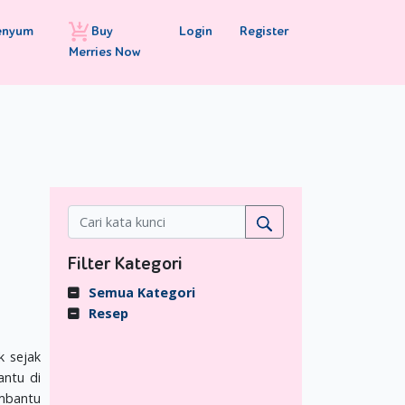
Buy
Login
Register
enyum
Merries Now
Filter Kategori
Semua Kategori
Resep
k sejak
antu di
embantu